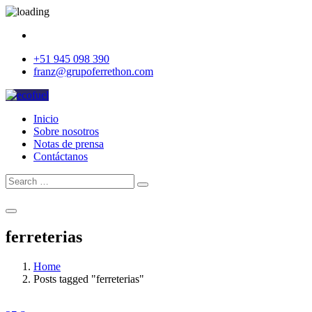
+51 945 098 390
franz@grupoferrethon.com
Inicio
Sobre nosotros
Notas de prensa
Contáctanos
Search
Search
for:
Cotizar
ferreterias
Home
Posts tagged "ferreterias"