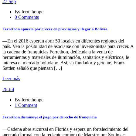
27
Sep
By ferrethonpe
0 Comments
Ferrethon apuesta por crecer en provincias y llegar a Bolivia
—En el 2016 esperan abrir 50 locales en diferentes regiones del
país. Ven la posibilidad de asociarse con inversionistas para crecer. A
la cadena de franquicias Ferrethon, dedicada a la venta de
herramientas y materiales de iluminación, sanitarios y eléctricos, le
interesa el mercado boliviano. Así, su fundador y gerente, Franz
Sattler, señaló que piensan […]
Leer más
26
Jul
By ferrethonpe
1 Comment
Ferrethon disminuye el pago por derecho de franquicia
—Cadena abre sucursal en Florida y espera un fortalecimiento del
mercado formal con la reciente compra de Maestro por Sodimac.