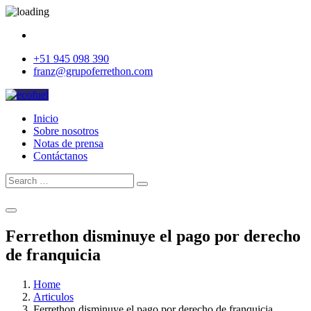
+51 945 098 390
franz@grupoferrethon.com
Inicio
Sobre nosotros
Notas de prensa
Contáctanos
Search
Search
for:
Cotizar
Ferrethon disminuye el pago por derecho
de franquicia
Home
Articulos
Ferrethon disminuye el pago por derecho de franquicia