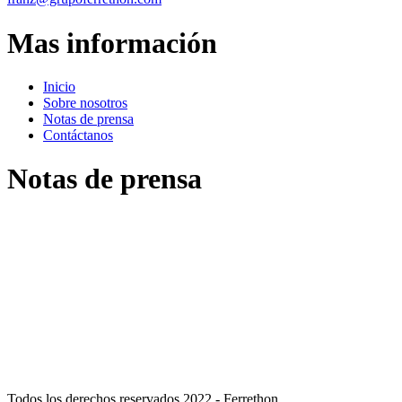
Mas información
Inicio
Sobre nosotros
Notas de prensa
Contáctanos
Notas de prensa
septiembre
30
, 2021
Ferrethon, las cuatro nuevas líneas de negocio en las que incursiona
septiembre
27
, 2021
Cadena Ferrethon apuesta ahora por formato express
Todos los derechos reservados 2022 - Ferrethon